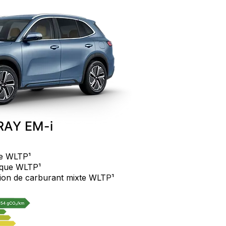
RAY EM-i
te WLTP
¹
rique WLTP
¹
ion de carburant mixte WLT
P
¹