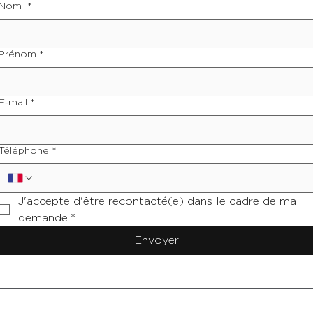
Nom
*
Prénom
*
E‑mail
*
Téléphone
*
J'accepte d'être recontacté(e) dans le cadre de ma 
demande
*
Envoyer