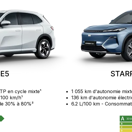
 E5
STAR
P en cycle mixte¹
1 055 km d'autonomie mix
 100 km/h¹
136 km d'autonomie élect
 de 30% à 80%²
6.2 L/100 km - Consommat