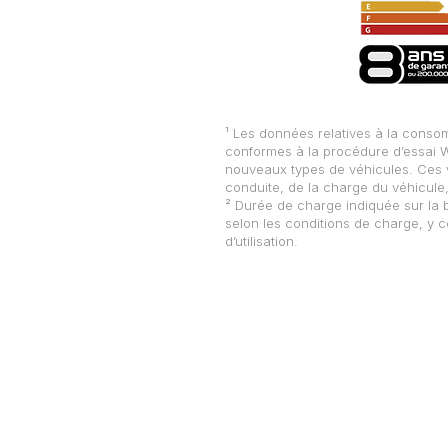
¹ Les données relatives à la conso
conformes à la procédure d’essai W
nouveaux types de véhicules. Ces v
conduite, de la charge du véhicule, 
² Durée de charge indiquée sur la 
selon les conditions de charge, y c
d’utilisation.
Geely Belfort
57b Avenue d'Alsace
90160 DENNEY
Contact
Laurent Wulkan