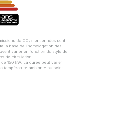
 émissions de CO₂ mentionnées sont
ue la base de l’homologation des
vent varier en fonction du style de
ns de circulation.
 de 150 kW. La durée peut varier
t la température ambiante au point
Geely Mulhouse
8 rue d'Annecy
68110 ILLZACH
Contact
Elliot Jacqueson