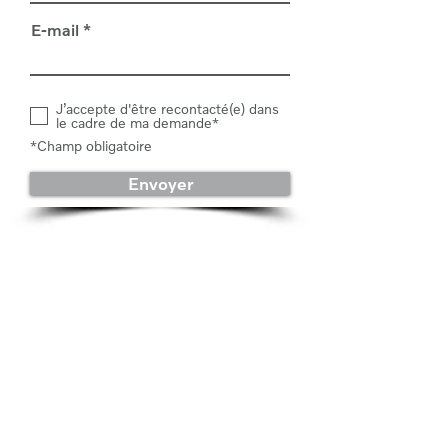
E-mail
J’accepte d'être recontacté(e) dans
le cadre de ma demande*
*Champ obligatoire
Envoyer
Concession Mazda
Épinal
4 Allée des Rapailles
88000 ÉPINAL